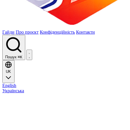
Гайди
Про проєкт
Конфіденційність
Контакти
Пошук
⌘K
UK
English
Українська