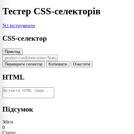
Тестер CSS-селекторів
Усі інструменти
CSS-селектор
Приклад
Перевірити селектор
Копіювати
Очистити
HTML
Підсумок
Збіги
0
Статус