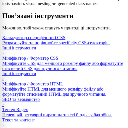
tests замість visual nesting чи generated class names.
Пов’язані інструменти
Можливо, тобі також стануть у пригоді ці інструменти.
Калькулятор специфічності CSS
Розраховуйте та порівнюйте specificity CSS-селекторів.
Інші інструменти
›
Мініфікатор / Форматер CSS
Мініфікуйте CSS для меншого розміру файлу або форматуйте
стиснений CSS для зручного читання.
Інші інструменти
›
Мініфікатор / Форматер HTML
Мініфікуйте HTML для меншого розміру файлу або
форматуйте стиснений HTML для зручного читання.
SEO та вебмайстер
›
Тестер Regex
Перевіряй регулярні вирази на тексті й одразу бач збіги.
Текст та контент
›