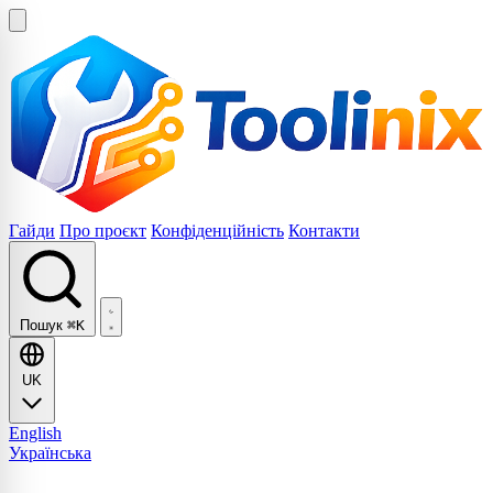
Гайди
Про проєкт
Конфіденційність
Контакти
Пошук
⌘K
UK
English
Українська