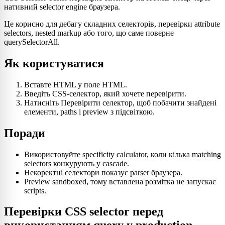
нативний selector engine браузера.
Це корисно для дебагу складних селекторів, перевірки attribute
selectors, nested markup або того, що саме поверне
querySelectorAll.
Як користуватися
Вставте HTML у поле HTML.
Введіть CSS-селектор, який хочете перевірити.
Натисніть Перевірити селектор, щоб побачити знайдені
елементи, paths і preview з підсвіткою.
Поради
Використовуйте specificity calculator, коли кілька matching
selectors конкурують у cascade.
Некоректні селектори показує parser браузера.
Preview sandboxed, тому вставлена розмітка не запускає
scripts.
Перевірки CSS selector перед