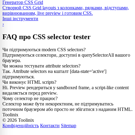
Генератор CSS Grid
Створюй CSS Grid layouts з колонками, рядками, відступами,
вирівнюванням, live preview і готовим CSS.
Інші інструменти
›
FAQ про CSS selector tester
Чи підтримуються modern CSS selectors?
Підтримуються селектори, доступні в querySelectorAll вашого
браузера.
Чи можна тестувати attribute selectors?
Так. Attribute selectors на кшталт [data-state='active']
підтримуються.
Чи виконує HTML scripts?
Ні. Preview рендериться у sandboxed frame, а script-like content
видаляється перед preview.
Чому селектор не працює?
Селектор може бути некоректним, не підтримуватись
поточним браузером або просто не збігатися з наданим HTML.
Toolinix
© 2026 Toolinix
Конфіденційність
Контакти
Sitemap