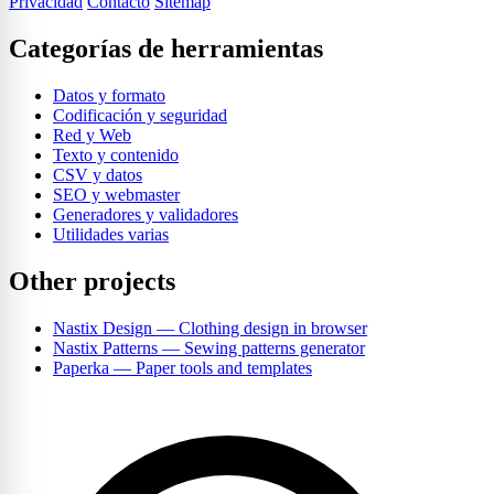
Privacidad
Contacto
Sitemap
Categorías de herramientas
Datos y formato
Codificación y seguridad
Red y Web
Texto y contenido
CSV y datos
SEO y webmaster
Generadores y validadores
Utilidades varias
Other projects
Nastix Design
— Clothing design in browser
Nastix Patterns
— Sewing patterns generator
Paperka
— Paper tools and templates